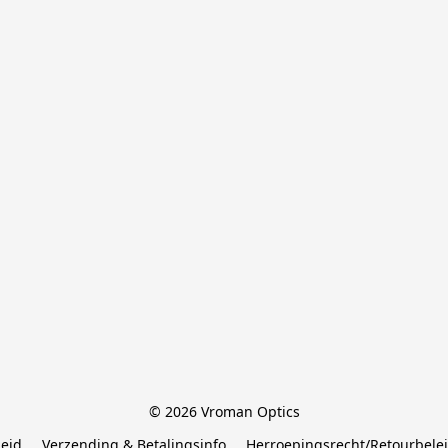
© 2026 Vroman Optics
leid
Verzending & Betalingsinfo
Herroepingsrecht/Retourbele